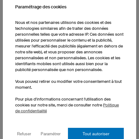
Paramétrage des cookies
Nous et nos partenaires utilisons des cookies et des
technologies similaires afin de traiter des données
personnelles telles que votre adresse IP. Ces données sont
utilisées pour personnaliser le contenu et la publicité,
mesurer l'efficacité des publicités (également en dehors de
notre site web), et vous proposer des annonces
personnalisées et non personnalisées. Les cookies et les
identifiants mobiles sont utilisés aussi bien pour la
publicité personnalisée que non personnalisée.
Vous pouvez retirer ou modifier votre consentement à tout
EVALUATIONS CLIENTS POUR LES MAILLOTS DE
moment.
FOOTBALL
Pour plus d'informations concernant l'utilisation des
cookies sur notre site, merci de consulter notre
Politique
de confidentialité
Maillot de football F3 Basic
2026-07-27
Franchement rien a redire j'ai commandé 2 maillots personnalisés
Tout autoriser
Refuser
Paramétrer
reçus à la date prévue, de très bonne qualité et exactement ce que