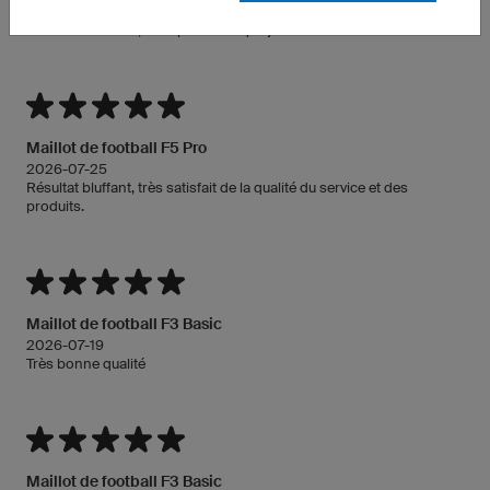
j'avais demandé. Si besoin je n'hésiterai pas à faire à refaire une
autre commande, c'est pour cela que je met 5 étoiles
Maillot de football F5 Pro
2026-07-25
Résultat bluffant, très satisfait de la qualité du service et des
produits.
Maillot de football F3 Basic
2026-07-19
Très bonne qualité
Maillot de football F3 Basic