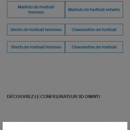
Maillots de football
Maillots de football enfants
femmes
Shorts de football hommes
Chaussettes de football
Shorts de football femmes
Chaussettes de football
DÉCOUVREZ LE CONFIGURATEUR 3D OWAYO