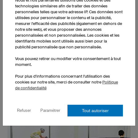
Nous et nos partenaires utilisons des cookies et des
Commande dès une pièce
technologies similaires afin de traiter des données
personnelles telles que votre adresse IP. Ces données sont
utilisées pour personnaliser le contenu et la publicité,
mesurer l'efficacité des publicités (également en dehors de
notre site web), et vous proposer des annonces
personnalisées et non personnalisées. Les cookies et les
identifiants mobiles sont utilisés aussi bien pour la
publicité personnalisée que non personnalisée.
Vous pouvez commander chaque produit owayo
dans n'importe quelle quantité, il n'y a pas de
Vous pouvez retirer ou modifier votre consentement à tout
minimum de commande.
En savoir plus.
moment.
Pour plus d'informations concernant l'utilisation des
cookies sur notre site, merci de consulter notre
Politique
Personnalisation incluse
de confidentialité
Tout autoriser
Refuser
Paramétrer
Nos tarifs incluent la personnalisation intégrale de