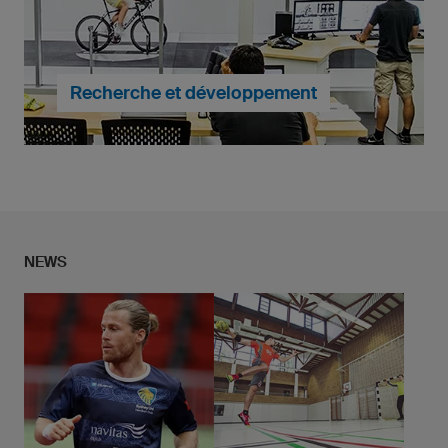
votre design à vos couleurs et l’impression de tous
vos logos, textes, motifs et sponsors.
En savoir plus.
Recherche et développement
Le confort d'utilisation et l'ergonomie font partie de
nos priorités lors du développement de nouveaux
NEWS
produits, ce qui nous permet de proposer des
vêtements techniques performants pour les sportifs
amateurs et professionnels.
En savoir plus.