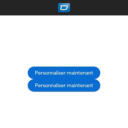
Maillots cyclistes personnalisés
Créez facilement vos maillots cyclistes 100%
personnalisés avec le configurateur 3D owayo.
Personnaliser maintenant
Personnaliser maintenant