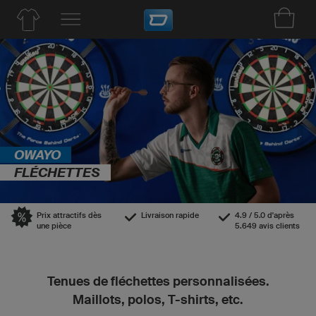
OWAYO
FLÉCHETTES
Prix attractifs dès
Livraison rapide
4.9 / 5.0 d'après
une pièce
5.649 avis clients
Tenues de fléchettes personnalisées.
Maillots, polos, T-shirts, etc.