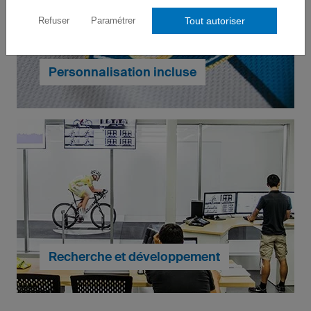
dans n'importe quelle quantité, il n'y a pas de
Tout autoriser
Refuser
Paramétrer
minimum de commande.
En savoir plus.
Personnalisation incluse
Nos tarifs incluent la personnalisation intégrale de
votre design à vos couleurs et l’impression de tous
vos logos, textes, motifs et sponsors.
En savoir plus.
Recherche et développement