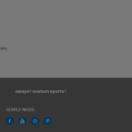
isés
owayo
®
custom sports
®
SUIVEZ-NOUS