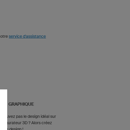
Notre
service d'assistance
ION GRAPHIQUE
 trouvez pas le design idéal sur
onfigurateur 3D ? Alors créez
ropre design !