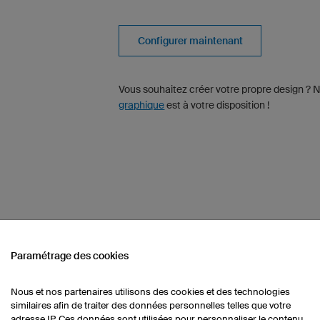
Configurer maintenant
Vous souhaitez créer votre propre design ? 
graphique
est à votre disposition !
Paramétrage des cookies
CRÉAT
Vous ne
Nous et nos partenaires utilisons des cookies et des technologies
notre c
similaires afin de traiter des données personnelles telles que votre
votre p
adresse IP. Ces données sont utilisées pour personnaliser le contenu