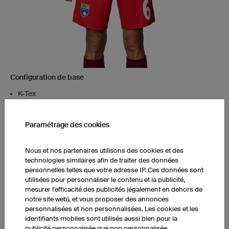
Configuration de base
K-Tex
Sans slip intérieur
Paramétrage des cookies
Preis anzeigen
Nous et nos partenaires utilisons des cookies et des
technologies similaires afin de traiter des données
personnelles telles que votre adresse IP. Ces données sont
utilisées pour personnaliser le contenu et la publicité,
mesurer l'efficacité des publicités (également en dehors de
notre site web), et vous proposer des annonces
Short FPP6 Hero
personnalisées et non personnalisées. Les cookies et les
identifiants mobiles sont utilisés aussi bien pour la
publicité personnalisée que non personnalisée.