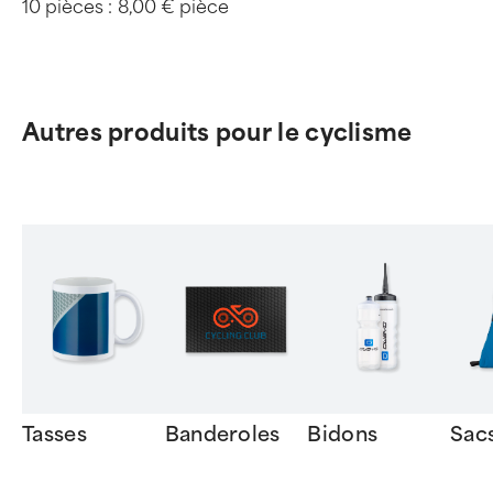
10 pièces :
8,00 € pièce
Autres produits pour le cyclisme
Tasses
Banderoles
Bidons
Sac