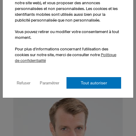
notre site web), et vous proposer des annonces
personnalisées et non personnalisées. Les cookies et les
identifiants mobiles sont utilisés aussi bien pour la
publicité personnalisée que non personnalisée.
Fabrication express
Vous pouvez retirer ou modifier votre consentement à tout
Un service de
fabrication express
est disponible si
moment.
vous avez besoin d'être livré plus rapidement.
Pour plus d'informations concernant l'utilisation des
Contactez notre équipe commerciale en utilisant le
cookies sur notre site, merci de consulter notre
Politique
formulaire de fabrication express
ou par téléphone
de confidentialité
au +49 941 890 550 810 (en français).
Tout autoriser
Refuser
Paramétrer