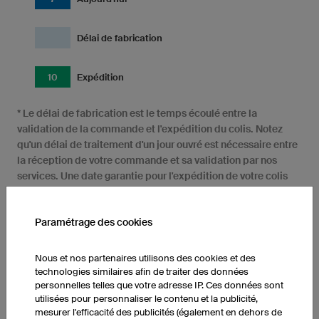
Délai de fabrication
10
Expédition
* Le délai de fabrication est le temps écoulé entre la
validation de la commande et l'expédition du colis. Notez
qu'un délai de traitement d'un jour ouvré est nécessaire entre
la réception de votre commande et sa validation par nos
services. Une date garantie pour l'expédition de votre colis
vous est indiquée à la réception de votre accord, le colis sera
alors expédié à cette date sous réserve que toutes les
Paramétrage des cookies
factures aient été réglées.
Nous et nos partenaires utilisons des cookies et des
technologies similaires afin de traiter des données
personnelles telles que votre adresse IP. Ces données sont
utilisées pour personnaliser le contenu et la publicité,
mesurer l'efficacité des publicités (également en dehors de