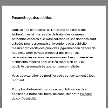
AUTRES PRODUITS
Paramétrage des cookies
Cuissards de running
Maillots de running
femmes
femmes
Nous et nos partenaires utilisons des cookies et des
technologies similaires afin de traiter des données
personnelles telles que votre adresse IP. Ces données sont
utilisées pour personnaliser le contenu et la publicité,
Cuissards de running
Vestes sotshell femmes
hommes
mesurer l'efficacité des publicités (également en dehors de
notre site web), et vous proposer des annonces
personnalisées et non personnalisées. Les cookies et les
identifiants mobiles sont utilisés aussi bien pour la
Maillots de running
Vestes softshell hommes
publicité personnalisée que non personnalisée.
personnalisés
Vous pouvez retirer ou modifier votre consentement à tout
moment.
Pour plus d'informations concernant l'utilisation des
cookies sur notre site, merci de consulter notre
Politique
de confidentialité
AUTRES UNIVERS