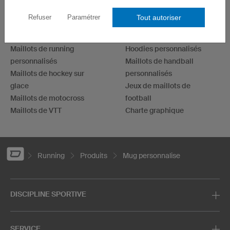
Maillots cyclistes
Maillots esport
Tout autoriser
Refuser
Paramétrer
Maillots de football
Maillots de fléchettes
Maillots de basketball
T-shirts personnalisés
Maillots de running
Hoodies personnalisés
personnalisés
Maillots de handball
Maillots de hockey sur
personnalisés
glace
Jeux de maillots de
Maillots de motocross
football
Maillots de VTT
Charte graphique
Running
Produits
Mug personnalise
DISCIPLINE SPORTIVE
SERVICE