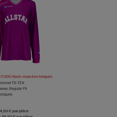
t F3DG Basic manches longues
ctionnel TS-TEX
exe, Regular Fit
longues
64,50 € par pièce
 : 48,50 € par pièce