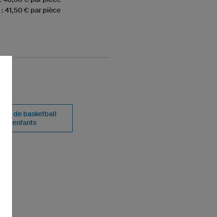
 : 41,50 € par pièce
orts de basketball
enfants