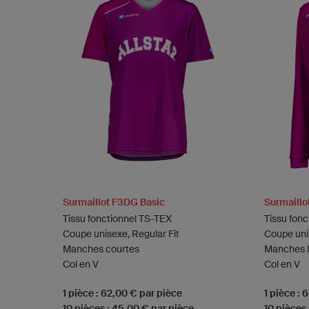
Surmaillot F3DG Basic
Surmaillo
Tissu fonctionnel TS-TEX
Tissu fon
Coupe unisexe, Regular Fit
Coupe unis
Manches courtes
Manches 
Col en V
Col en V
1 pièce : 62,00 € par pièce
1 pièce : 
10 pièces : 45,00 € par pièce
10 pièces