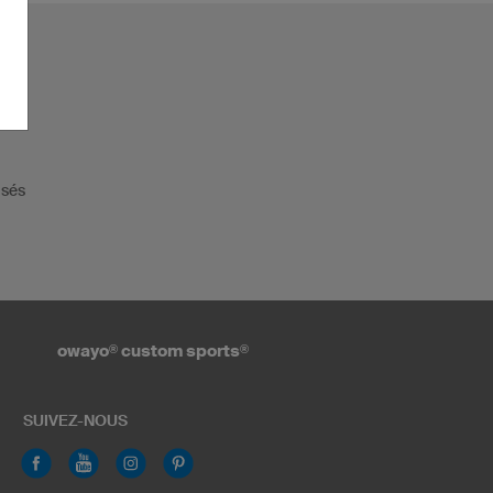
isés
owayo
®
custom sports
®
SUIVEZ-NOUS