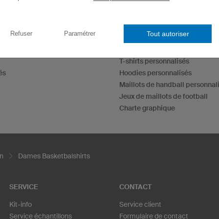
Tout autoriser
Refuser
Paramétrer
Maillots esport
Maillots de fléchettes
T-shirts personnalisés
és
Hoodies personnalisés
Maillots de handball personnal
Jeux de maillots de football
Charte graphique
n
Dames Basketbalshirts
SERVICE
CONTACT
Kit-info
Service client
Service échantillons
Formulaire de contact