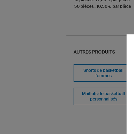
50 pièces : 10,50 € par pièce
AUTRES PRODUITS
Shorts de basketball
femmes
Maillots de basketball
personnalisés