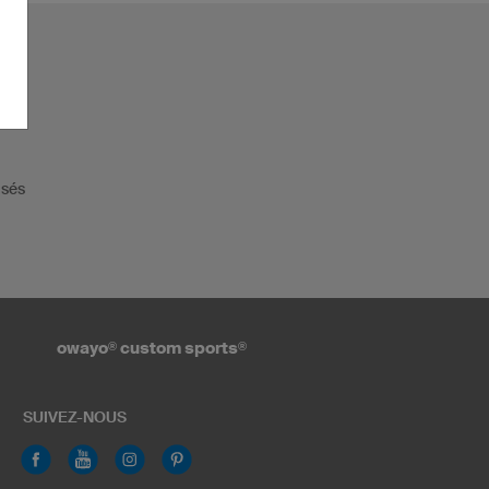
isés
owayo
®
custom sports
®
SUIVEZ-NOUS