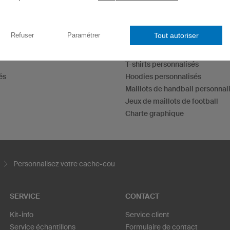
Tout autoriser
Refuser
Paramétrer
Maillots esport
Maillots de fléchettes
T-shirts personnalisés
és
Hoodies personnalisés
Maillots de handball personnal
Jeux de maillots de football
Charte graphique
Personnalisez votre cache-cou
SERVICE
CONTACT
Kit-info
Service client
Service échantillons
Formulaire de contact