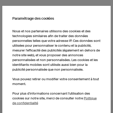
AUTRES PRODUITS
Paramétrage des cookies
Maillots de basketball
Chaussettes
enfants
Nous et nos partenaires utilisons des cookies et des
technologies similaires afin de traiter des données
personnelles telles que votre adresse IP. Ces données sont
utilisées pour personnaliser le contenu et la publicité,
Shorts de basketball
Maillots de basketball
femmes
femmes
mesurer l'efficacité des publicités (également en dehors de
notre site web), et vous proposer des annonces
personnalisées et non personnalisées. Les cookies et les
identifiants mobiles sont utilisés aussi bien pour la
Shorts de basketball
Chaussettes
publicité personnalisée que non personnalisée.
hommes
Vous pouvez retirer ou modifier votre consentement à tout
moment.
Pour plus d'informations concernant l'utilisation des
cookies sur notre site, merci de consulter notre
Politique
de confidentialité
AUTRES UNIVERS