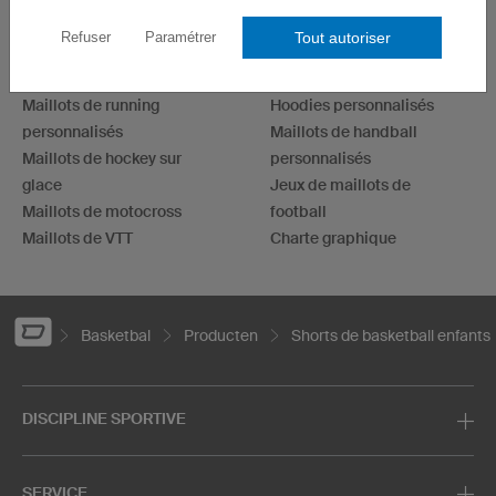
Maillots cyclistes
Maillots esport
Tout autoriser
Refuser
Paramétrer
Maillots de football
Maillots de fléchettes
Maillots de basketball
T-shirts personnalisés
Maillots de running
Hoodies personnalisés
personnalisés
Maillots de handball
Maillots de hockey sur
personnalisés
glace
Jeux de maillots de
Maillots de motocross
football
Maillots de VTT
Charte graphique
Basketbal
Producten
Shorts de basketball enfants
DISCIPLINE SPORTIVE
SERVICE