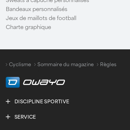
Sweats à capuche personnalisés
Bandeaux personnalisés
Jeux de maillots de football
Charte graphique
Cyclisme
Sommaire du magazine
Règles
/
/
DISCIPLINE SPORTIVE
SERVICE